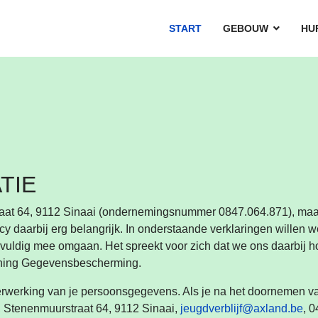
START
GEBOUW
HU
TIE
raat 64, 9112 Sinaai (ondernemingsnummer 0847.064.871), ma
y daarbij erg belangrijk. In onderstaande verklaringen willen 
ldig mee omgaan. Het spreekt voor zich dat we ons daarbij h
ening Gegevensbescherming.
rwerking van je persoonsgegevens. Als je na het doornemen van
, Stenenmuurstraat 64, 9112 Sinaai,
jeugdverblijf@axland.be
, 