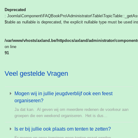
Deprecated
: Joomla\Component\FAQBookPro\Administrator\Table\TopicTable::_getAsse
$table as nullable is deprecated, the explicit nullable type must be used in
/var/www/vhosts/axland.be/httpdocs/axland/administrator/component
on line
91
Veel gestelde Vragen
Mogen wij in jullie jeugdverblijf ook een feest
organiseren?
Ja dat kan. Al geven wij om meerdere redenen de voorkeur aan
groepen die een weekend organiseren. Het is dus…
Is er bij jullie ook plaats om tenten te zetten?
Er mogen op onze terreinen geen tenten gezet worden.