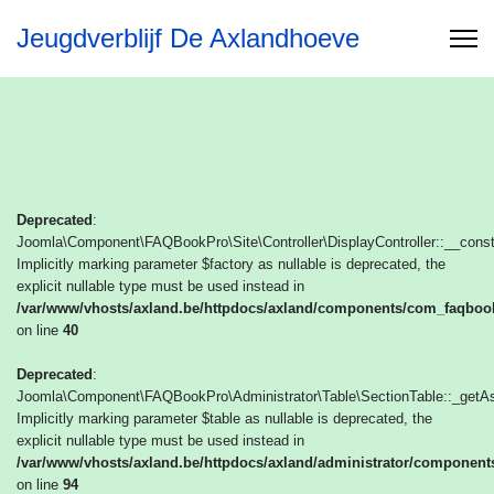
Jeugdverblijf De Axlandhoeve
Deprecated
:
Joomla\Component\FAQBookPro\Site\Controller\DisplayController::__constr
Implicitly marking parameter $factory as nullable is deprecated, the
explicit nullable type must be used instead in
/var/www/vhosts/axland.be/httpdocs/axland/components/com_faqbookp
on line
40
Deprecated
:
Joomla\Component\FAQBookPro\Administrator\Table\SectionTable::_getAs
Implicitly marking parameter $table as nullable is deprecated, the
explicit nullable type must be used instead in
/var/www/vhosts/axland.be/httpdocs/axland/administrator/component
on line
94